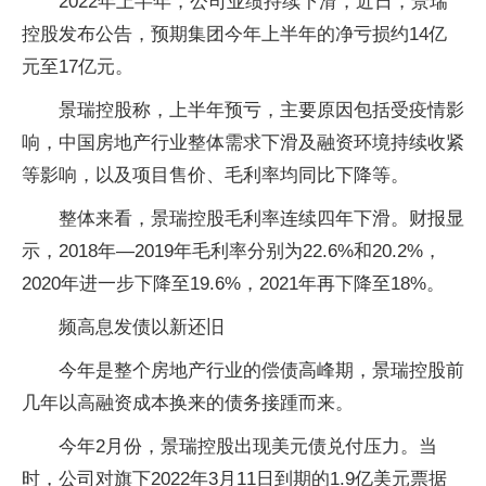
2022年上半年，公司业绩持续
下滑
，
近
日，景瑞
控股发布公告，预期集团今年上半年的净亏损约14亿
元至17亿元。
景瑞控股称，上半年预亏，主要原因包括受
疫情
影
响，中国房地产行业整体需求
下滑
及融资环境持续收紧
等影响，以及项目售价、毛利率均同比下降等。
整体来看，景瑞控股毛利率连续四年
下滑
。财报显
示，2018年—2019年毛利率分别为22.6%和20.2%，
2020年进一步下降至19.6%，2021年再下降至18%。
频高息发债以新还旧
今年是整个房地产行业的偿债高峰期，景瑞控股前
几年以高融资成本换来的债务接踵而来。
今年2月份，景瑞控股出现美元债兑付压力。当
时，公司对旗下2022年3月11日到期的1.9亿美元票据