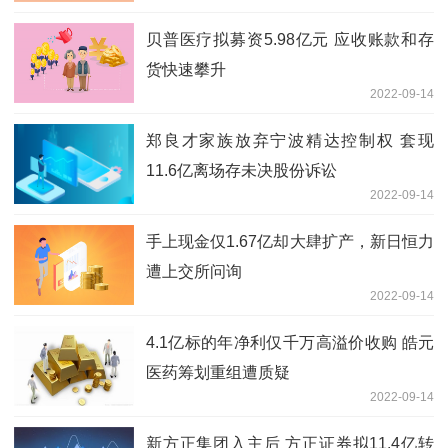
贝普医疗拟募资5.98亿元 应收账款和存
货快速攀升
2022-09-14
郑良才家族放弃宁波精达控制权 套现
11.6亿离场存未决股份诉讼
2022-09-14
手上现金仅1.67亿却大肆扩产，新日恒力
遭上交所问询
2022-09-14
4.1亿标的年净利仅千万高溢价收购 皓元
医药筹划重组遭质疑
2022-09-14
新方正集团入主后 方正证券拟11.4亿转