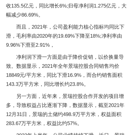
收135.5亿元，同比增长6%;归母净利润1.275亿元，大
幅减少86.69%。
而且，2021年，公司盈利能力核心指标均同比
下
滑
，毛利率由2020年的19.69%下降至18%;净利率由
9.96%
下滑
至2.91%，
净利润
下滑
一方面是由于降价促销，以价换量导
致。数据显示，2021年全年景瑞控股合同销售均价
18849元/
平
方米，同比
下滑
16.9%，而合约销售面积
143.3万
平
方米，同比增长约23.8%。
另一方面，
近
年来，景瑞控股合作开发的项目增
多，导致权益占比逐渐下降，数据显示，截至2021年
12月31日，景瑞的土储约498.9万
平
方米，权益面积
283.67万
平
方米，权益比约57%。