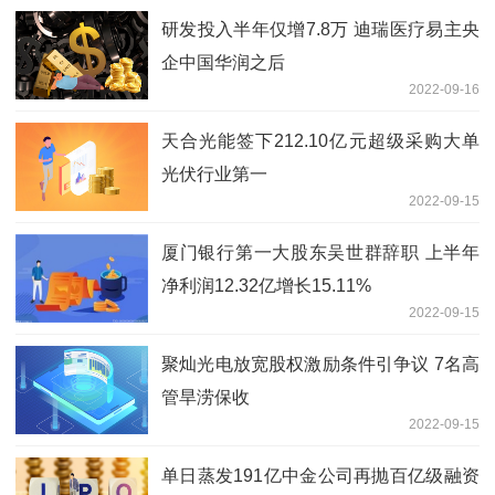
研发投入半年仅增7.8万 迪瑞医疗易主央
企中国华润之后
2022-09-16
天合光能签下212.10亿元超级采购大单
光伏行业第一
2022-09-15
厦门银行第一大股东吴世群辞职 上半年
净利润12.32亿增长15.11%
2022-09-15
聚灿光电放宽股权激励条件引争议 7名高
管旱涝保收
2022-09-15
单日蒸发191亿中金公司再抛百亿级融资