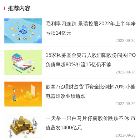
推荐内容
毛利率四连跌 景瑞控股2022年上半年净
亏损14亿元
2022-09-26
15家私募基金突击入股润阳股份闯关IPO
负债率超80%补流15亿仍不够
2022-09-26
欲拿7亿理财占货币资金比例超70% 小熊
电器难改业绩瓶颈
2022-09-26
一天杀一只白马片仔癀股价跌跌不休 市
值蒸发1400亿元
2022-09-26