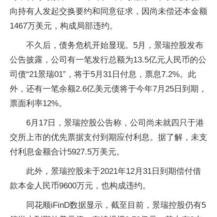
向持有人发起交换要约和同意征求，因尚未偿还本金额
1467万美元，构成局部违约。
不久后，债务
危机
开始显现。5月，景瑞控股发布
公告披露，公司有一笔发行总额为13.5亿元人民
币
的公
司债“21景瑞01”，将于5月31日付息，票息7.2%。此
外，还有一笔余额2.6亿美元债将于今年7月25日到期，
票面利率12%。
6月17日，景瑞控股公告称，公司尚未就四只于港
交所上市的优先票据支付到期应付利息。据了解，未支
付利息金额合计5927.5万美元。
此外，景瑞控股未于2021年12月31日到期偿付借
款本金人民
币
9600万元，也构成违约。
同花顺iFinD数据显示，截至目前，景瑞控股仍有5