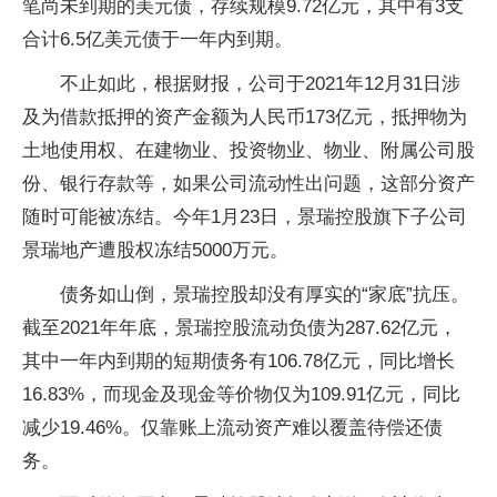
笔尚未到期的美元债，存续规模9.72亿元，其中有3支
合计6.5亿美元债于一年内到期。
不止如此，根据财报，公司于2021年12月31日涉
及为借款抵押的资产金额为人民
币
173亿元，抵押物为
土地使用权、在建物业、
投资
物业、物业、附属公司股
份、银行存款等，如果公司流动
性
出问题，这部分资产
随时可能被冻结。今年1月23日，景瑞控股旗下子公司
景瑞地产遭股权冻结5000万元。
债务如山倒，景瑞控股却没有厚实的“家底”抗压。
截至2021年年底，景瑞控股流动负债为287.62亿元，
其中一年内到期的短期债务有106.78亿元，同比增长
16.83%，而现金及现金等价物仅为109.91亿元，同比
减少19.46%。仅靠账上流动资产难以覆盖待偿还债
务。