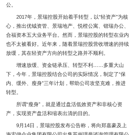
公。
2017年，景瑞控股开始着手转型，以“轻资产”为核
心，推出优钺资管、景瑞地产、悦樘公寓、锴瑞办公、
合福资本五大业务
平
台。然而，景瑞控股的转型在业内
也不太被看好。
近
年来，随着景瑞控股营收增速的持续
放缓，其在轻资产方向的转型之路并不顺利。
增速放缓、资金链承压、转型不利……多重大山
下，今年，景瑞控股结合公司的实际情况，制定了“保
内、缓外、瘦身”三年计划，帮助公司攻坚克难，推进
转型。
所谓“瘦身”，就是通过盘活低效资产和非核心资
产，实现资产盘活和缩表出清的目的。
9月14日，景瑞控股发布公告称，将向郑嘉豪及上
海宏伊企业集团有限公司出售苏州璟誉谘询管理有限公