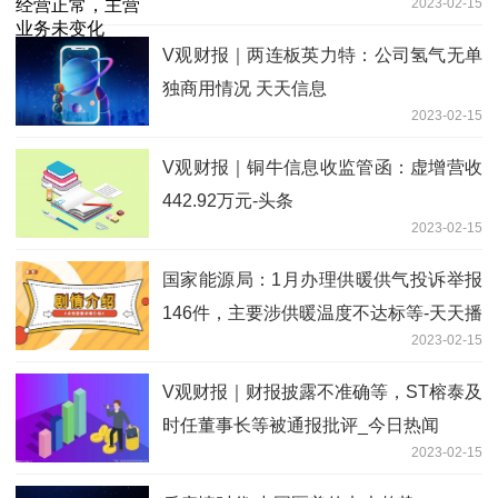
2023-02-15
V观财报｜两连板英力特：公司氢气无单
独商用情况 天天信息
2023-02-15
V观财报｜铜牛信息收监管函：虚增营收
442.92万元-头条
2023-02-15
国家能源局：1月办理供暖供气投诉举报
146件，主要涉供暖温度不达标等-天天播
2023-02-15
报
V观财报｜财报披露不准确等，ST榕泰及
时任董事长等被通报批评_今日热闻
2023-02-15