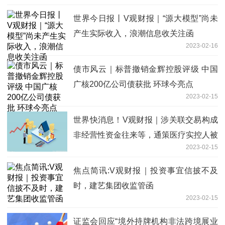
世界今日报丨V观财报｜“源大模型”尚未
产生实际收入，浪潮信息收关注函
2023-02-16
债市风云｜标普撤销金辉控股评级 中国
广核200亿公司债获批 环球今亮点
2023-02-15
世界快消息！V观财报｜涉关联交易构成
非经营性资金往来等，通策医疗实控人被
2023-02-15
公开谴责
焦点简讯:V观财报｜投资事宜信披不及
时，建艺集团收监管函
2023-02-15
证监会回应“境外持牌机构非法跨境展业