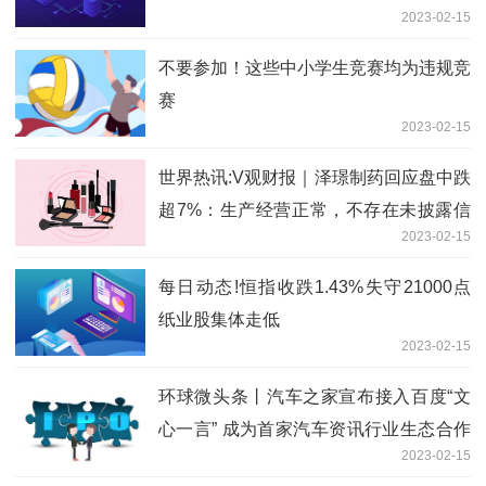
2023-02-15
不要参加！这些中小学生竞赛均为违规竞
赛
2023-02-15
世界热讯:V观财报｜泽璟制药回应盘中跌
超7%：生产经营正常，不存在未披露信
2023-02-15
息
每日动态!恒指收跌1.43%失守21000点
纸业股集体走低
2023-02-15
环球微头条丨汽车之家宣布接入百度“文
心一言” 成为首家汽车资讯行业生态合作
2023-02-15
伙伴