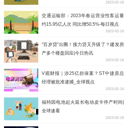
2023-02-16
点评
交通运输部：2023年春运营业性客运量
约15.95亿人次 同比增50.5%-每日视点
2023-02-16
“百岁贷”出圈！接力贷又升级了？建发房
产多个楼盘回应|今日热讯
2023-02-16
V观财报｜涉25亿担保案？ST中捷原总
经理被批准逮捕_全球视点
2023-02-16
福特因电池起火延长电动皮卡停产时间|
全球速看
2023-02-16