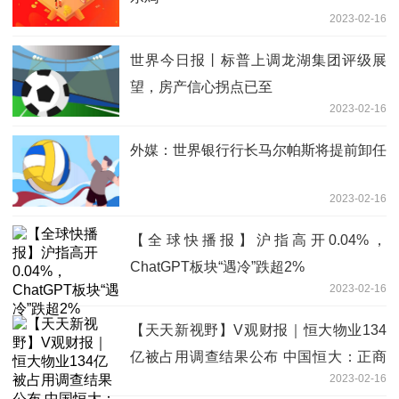
2023-02-16
世界今日报丨标普上调龙湖集团评级展
望，房产信心拐点已至
2023-02-16
外媒：世界银行行长马尔帕斯将提前卸任
2023-02-16
【全球快播报】沪指高开0.04%，
ChatGPT板块“遇冷”跌超2%
2023-02-16
【天天新视野】V观财报｜恒大物业134
亿被占用调查结果公布 中国恒大：正商
2023-02-16
讨偿还方案