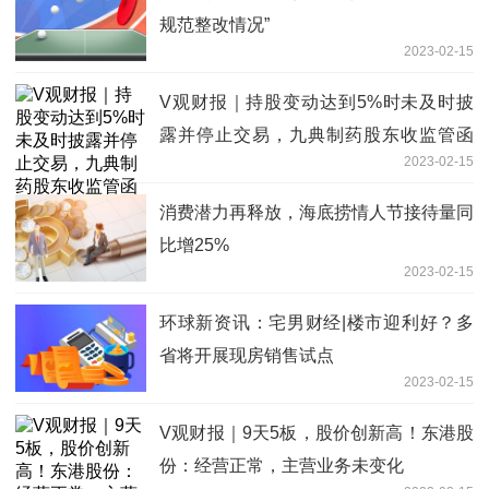
规范整改情况”
2023-02-15
V观财报｜持股变动达到5%时未及时披
露并停止交易，九典制药股东收监管函
2023-02-15
世界新资讯
消费潜力再释放，海底捞情人节接待量同
比增25%
2023-02-15
环球新资讯：宅男财经|楼市迎利好？多
省将开展现房销售试点
2023-02-15
V观财报｜9天5板，股价创新高！东港股
份：经营正常，主营业务未变化