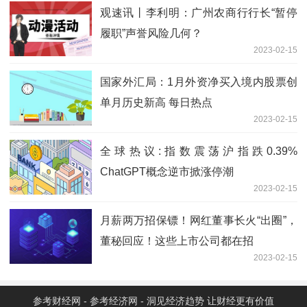
观速讯丨李利明：广州农商行行长“暂停
履职”声誉风险几何？
2023-02-15
国家外汇局：1月外资净买入境内股票创
单月历史新高 每日热点
2023-02-15
全球热议:指数震荡沪指跌0.39%
ChatGPT概念逆市掀涨停潮
2023-02-15
月薪两万招保镖！网红董事长火“出圈”，
董秘回应！这些上市公司都在招
2023-02-15
参考财经网 - 参考经济网 - 洞见经济趋势 让财经更有价值