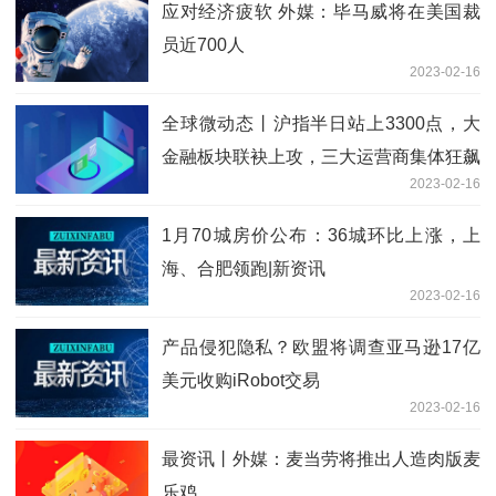
应对经济疲软 外媒：毕马威将在美国裁
员近700人
2023-02-16
全球微动态丨沪指半日站上3300点，大
金融板块联袂上攻，三大运营商集体狂飙
2023-02-16
1月70城房价公布：36城环比上涨，上
海、合肥领跑|新资讯
2023-02-16
产品侵犯隐私？欧盟将调查亚马逊17亿
美元收购iRobot交易
2023-02-16
最资讯丨外媒：麦当劳将推出人造肉版麦
乐鸡