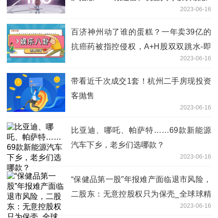
2023-06-16
百济神州动了谁的蛋糕？一年卖39亿的
抗癌药被指控侵权，A+H股双双跳水-即
2023-06-16
时看
带看近千次成交1套！杭州二手房现投资
客抛售
2023-06-16
比亚迪、哪吒、帕萨特……69款新能源
汽车下乡，老乡们选哪款？
2023-06-16
“保健品第一股”年报难产面临退市风险，
二股东：无意控股权只为保壳_全球球精
2023-06-16
选