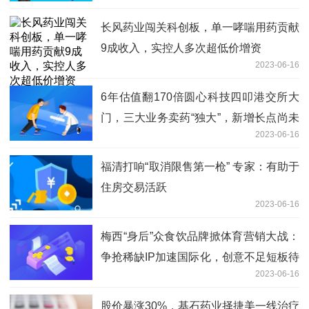
长风药业闯关科创板，单一哮喘用药贡献
9成收入，实控人多次超低价增资
2023-06-16
6年估值翻170倍圆心科技四叩港交所大
门，三大业务卖药“独大”，新增长点尚未
2023-06-16
成气候
福清打响“取消限售第一枪” 专家：有助于
住房交易活跃
2023-06-16
梅西“身后”众食饮品牌掀体育营销大战：
争抢稀缺IP加速国际化，创意不足短板待
2023-06-16
补_全球资讯
股价暴涨30%，基石药业择捷美一线治疗