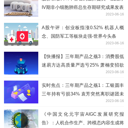
IV期非小细胞肺癌总生存期研究成果发表
2023-06-16
A股午评：创业板指涨0.52% 机器人概
念、国防军工等板块走强-世界今头条
2023-06-16
【快播报】三年期产品之殇3：消费股低
迷易方达高质量严选亏25% 萧楠变招欲
2023-06-16
力挽败局
实时焦点：三年期产品之殇1：工银圆丰
三年持有亏损34% 袁芳突然离职谜团未
2023-06-16
解
《中国文化元宇宙AIGC发展研究报
告》：人机合作生产、跨模态内容生成将