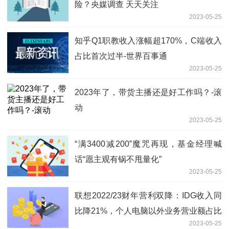
险？央媒调查 天天关注
2023-05-25
知乎Q1职教收入涨幅超170%，C端收入
占比首次过半-世界百事通
2023-05-25
2023年了，带货主播还是好工作吗？-滚
动
2023-05-25
“满3400减200”魔咒再现，基金经理喊
话“愿主观有锅不甩量化”
2023-05-25
联想2022/23财年营利双降：IDG收入同
比降21%，个人电脑以外业务营业额占比
2023-05-25
提升至近40%