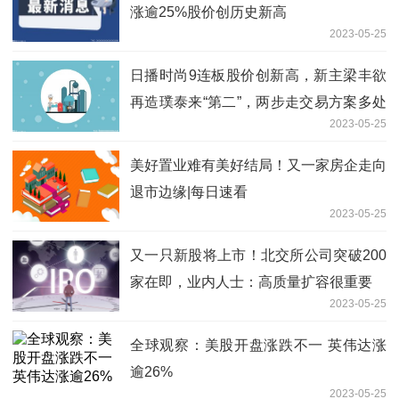
涨逾25%股价创历史新高
2023-05-25
日播时尚9连板股价创新高，新主梁丰欲
再造璞泰来“第二”，两步走交易方案多处
2023-05-25
被问询|焦点短讯
美好置业难有美好结局！又一家房企走向
退市边缘|每日速看
2023-05-25
又一只新股将上市！北交所公司突破200
家在即，业内人士：高质量扩容很重要
2023-05-25
全球观察：美股开盘涨跌不一 英伟达涨
逾26%
2023-05-25