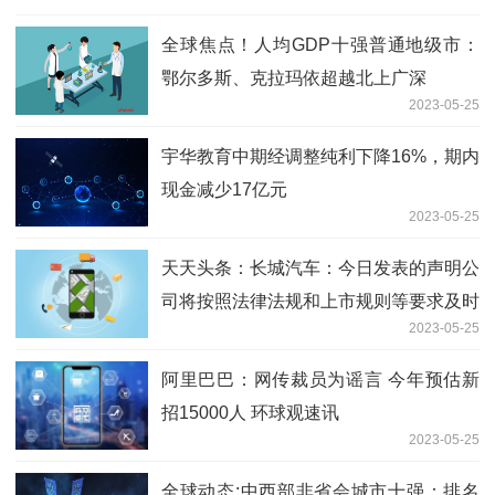
全球焦点！人均GDP十强普通地级市：
鄂尔多斯、克拉玛依超越北上广深
2023-05-25
宇华教育中期经调整纯利下降16%，期内
现金减少17亿元
2023-05-25
天天头条：长城汽车：今日发表的声明公
司将按照法律法规和上市规则等要求及时
2023-05-25
履行信息披露义务
阿里巴巴：网传裁员为谣言 今年预估新
招15000人 环球观速讯
2023-05-25
全球动态:中西部非省会城市十强：排名