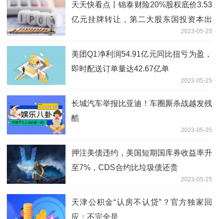
天天快看点丨锦泰财险20%股权底价3.53
亿元挂牌转让，第二大股东国投资本出
2023-05-25
清“离场”
美团Q1净利润54.91亿元同比扭亏为盈，
即时配送订单量达42.67亿单
2023-05-25
长城汽车举报比亚迪！车圈厮杀战越发残
酷
2023-05-25
押注美债违约，美国短期国库券收益率升
至7%，CDS合约比垃圾债还贵
2023-05-25
天津公积金“认房不认贷”？官方独家回
应：不完全是