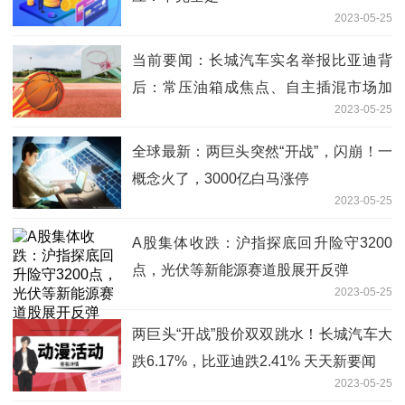
2023-05-25
当前要闻：长城汽车实名举报比亚迪背
后：常压油箱成焦点、自主插混市场加
2023-05-25
剧“内卷”
全球最新：两巨头突然“开战”，闪崩！一
概念火了，3000亿白马涨停
2023-05-25
A股集体收跌：沪指探底回升险守3200
点，光伏等新能源赛道股展开反弹
2023-05-25
两巨头“开战”股价双双跳水！长城汽车大
跌6.17%，比亚迪跌2.41% 天天新要闻
2023-05-25