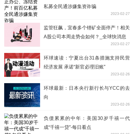
私募全民通涉嫌集资诈骗
2023-02-27
监管狂飙，宜春多个锂矿全面停产！相关
A股公司本周走势会如何？_全球快消息
2023-02-27
环球速读：宁夏出台31条措施支持民营
经济发展 承诺“新官必理旧账”
2023-02-26
环球最新：日本央行新行长与YCC的去
向
2023-02-26
负债累累的中年：美国30岁千禧一代
成“千禧一贷”-每日看点