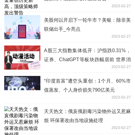
2023-02-27
美股何以开启下一轮牛市？美银：除非美
联储出手_今亮点
2023-02-27
A股三大指数集体低开：沪指跌0.31%，
证券、ChatGPT等板块跌幅居前 世界消
2023-02-27
息
“印度首富”遭空头重创：1个月、60%市
值蒸发、个人身价损失790亿美元
2023-02-27
天天热文：俄亥俄剧毒污染物外运又惹麻
烦 环保署改由当地设施处理
2023-02-27