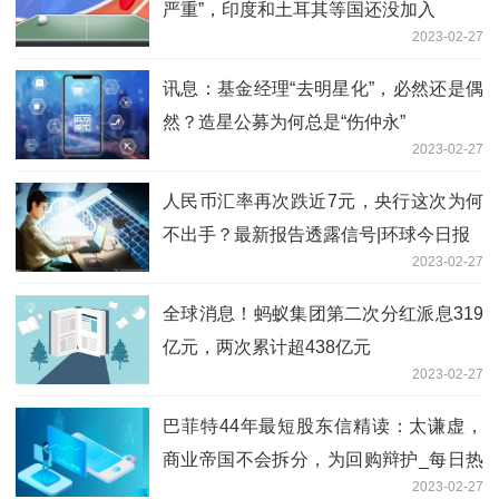
严重”，印度和土耳其等国还没加入
2023-02-27
讯息：基金经理“去明星化”，必然还是偶
然？造星公募为何总是“伤仲永”
2023-02-27
人民币汇率再次跌近7元，央行这次为何
不出手？最新报告透露信号|环球今日报
2023-02-27
全球消息！蚂蚁集团第二次分红派息319
亿元，两次累计超438亿元
2023-02-27
巴菲特44年最短股东信精读：太谦虚，
商业帝国不会拆分，为回购辩护_每日热
2023-02-27
议