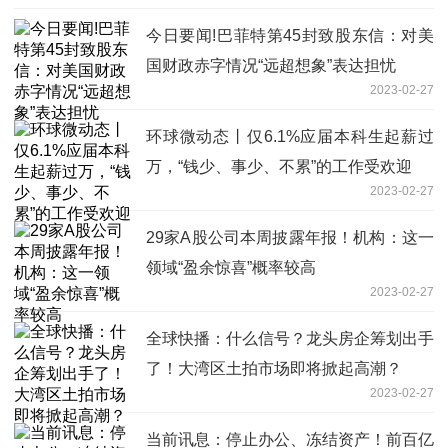
今日要闻!巴菲特第45封致股东信：对美
国财政赤字情况“远超想象”表达担忧
2023-02-27
环球微动态丨仅6.1%应届本科生起薪过
万，“钱少、事少、不累”的工作受欢迎
2023-02-27
29家A股公司本周披露年报！机构：这一
领域“盈余惊喜”概率较高
2023-02-27
全球快播：什么信号？龙头房企筹划出手
了！大湾区土拍市场即将掀起高潮？
2023-02-27
当前讯息：停止办公、冻结资产！前百亿