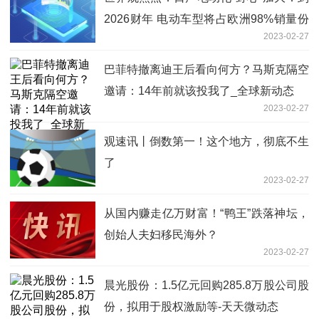
2026财年 电动车型将占欧洲98%销量份
2023-02-27
额
巴菲特撤离迪王后看向何方？马斯克隔空
邀请：14年前就该投我了_全球新动态
2023-02-27
观速讯丨倒数第一！这个地方，彻底不生
了
2023-02-27
从国内赚走亿万财富！“鸭王”跌落神坛，
创始人夫妇移民海外？
2023-02-27
晨光股份：1.5亿元回购285.8万股公司股
份，拟用于股权激励等-天天微动态