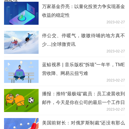
万家基金乔亮：以量化投资力争实现基金
收益的稳定性
2023-02-27
停公交、停暖气，嗷嗷待哺的地方真不
少…|全球微资讯
2023-02-27
蓝鲸视界 | 音乐版权“拆墙”一年半，TME
营收降、网易云扭亏难
2023-02-27
播报：推特“最极端”裁员：员工凌晨收到
邮件，今天是你在公司的最后一个工作日
2023-02-27
美国前财长：对俄罗斯制裁“还没有那么