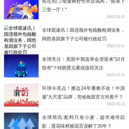
焦点热门:瑜伽裤野性带货成风，“能塞下
三室一厅！”
2022-10-11
全球观速讯丨因违规外包核酸检测业务，
阔然基因旗下子公司被行政处罚
2022-10-11
全球关注：美国中期选举会否迎来“10月
惊奇”？特朗普元素或值得关注
2022-10-11
环球今亮点！擦边24年屡教不改！中国
最“大尺度”品牌，凭啥敢跟官方对着干？
2022-10-11
全球简讯:配料只有小麦，超市难寻踪
影，莲花味精被谣言误解了30年？