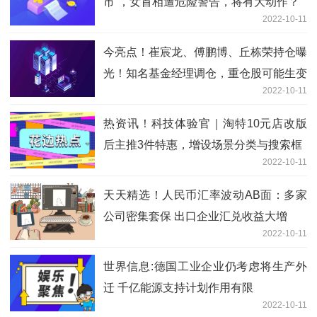
市”，女首相遭危险警告，将有大动作？
2022-10-11
今亮点！崔宸龙、傅鹏博、丘栋荣持仓曝
光！知名基金经理调仓，重仓股可能生变
2022-10-11
热资讯！科技体验官｜淘特10元店改版
后主推3件特惠，增设场景分类与搜索框
2022-10-11
天天精选！人民币汇率波动AB面：多家
公司密集套保 出口企业汇兑收益大增
2022-10-11
世界信息:德国工业企业仍考虑将生产外
迁 千亿能源支持计划作用有限
2022-10-11