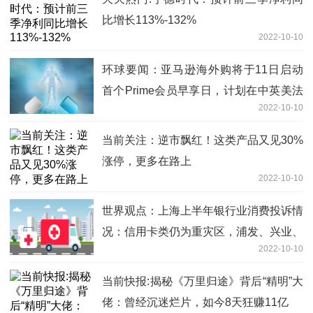
比增长113%-132%
2022-10-10
环球要闻：亚马逊海外购将于11日启动
首个Prime会员早享日，计划在中英美法
2022-10-10
等15国举行
当前关注：逆市飘红！这类产品又见30%
涨停，更多在路上
2022-10-10
世界观点：上海上半年银行业消费投诉情
况：信用卡类仍为重灾区，浦发、兴业、
2022-10-10
交行信用卡中心投诉量位列前三
当前快报:揭秘《万里归途》背后“精明”大
佬：曾经沉迷烂片，如今8天狂赚11亿