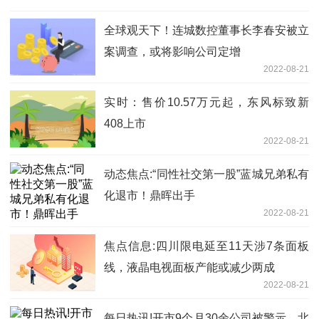
全球观天下！连城数控董事长李春安被立
案调查，或将影响公司定增
2022-08-21
实时：售价10.57万元起，东风标致新
408上市
2022-08-21
动态焦点:“同性社交第一股”蓝城兄弟私有
化退市！鼎晖出手
2022-08-21
焦点信息:四川限电延至11天涉7条面板
线，液晶电视面板产能或减少两成
2022-08-21
每日热讯!开市9个月30余公司被警示，北