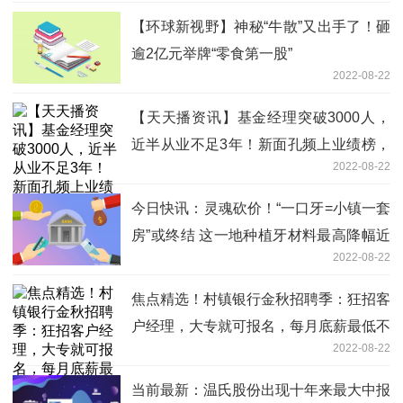
【环球新视野】神秘“牛散”又出手了！砸
逾2亿元举牌“零食第一股”
2022-08-22
【天天播资讯】基金经理突破3000人，
近半从业不足3年！新面孔频上业绩榜，
2022-08-22
实力还是运气？
今日快讯：灵魂砍价！“一口牙=小镇一套
房”或终结 这一地种植牙材料最高降幅近
2022-08-22
90%
焦点精选！村镇银行金秋招聘季：狂招客
户经理，大专就可报名，每月底薪最低不
2022-08-22
到4千
当前最新：温氏股份出现十年来最大中报