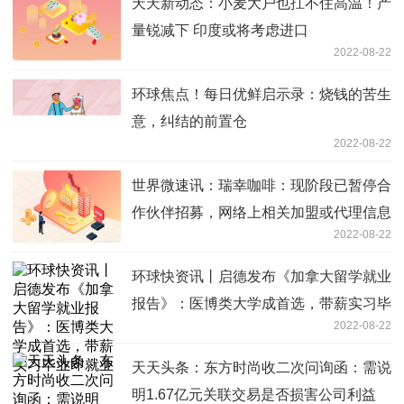
天天新动态：小麦大户也扛不住高温！产
量锐减下 印度或将考虑进口
2022-08-22
环球焦点！每日优鲜启示录：烧钱的苦生
意，纠结的前置仓
2022-08-22
世界微速讯：瑞幸咖啡：现阶段已暂停合
作伙伴招募，网络上相关加盟或代理信息
2022-08-22
均为虚假
环球快资讯丨启德发布《加拿大留学就业
报告》：医博类大学成首选，带薪实习毕
2022-08-22
业即就业
天天头条：东方时尚收二次问询函：需说
明1.67亿元关联交易是否损害公司利益