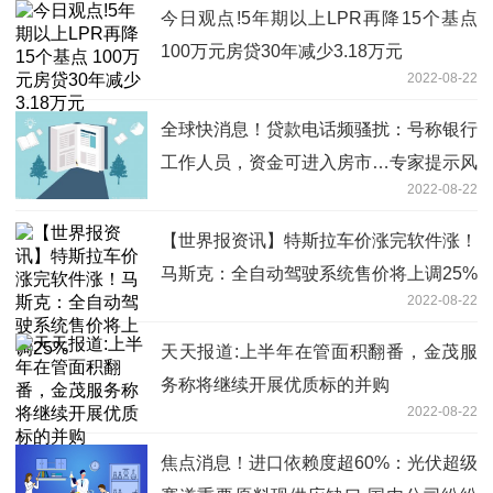
今日观点!5年期以上LPR再降15个基点
100万元房贷30年减少3.18万元
2022-08-22
全球快消息！贷款电话频骚扰：号称银行
工作人员，资金可进入房市…专家提示风
2022-08-22
险
【世界报资讯】特斯拉车价涨完软件涨！
马斯克：全自动驾驶系统售价将上调25%
2022-08-22
天天报道:上半年在管面积翻番，金茂服
务称将继续开展优质标的并购
2022-08-22
焦点消息！进口依赖度超60%：光伏超级