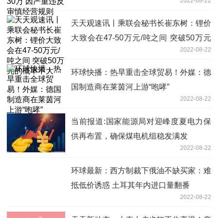
2022-08-22
天天观速讯丨乘联会秘书长崔东树：锂价
大致会在47-50万元/吨之间 突破50万元
2022-08-22
的概率不大
环球快播：热旱重击全球贸易！外媒：德
国制造商在莱茵河上游“咆哮”
2022-08-22
当前报道:国家能源局对迎峰度夏电力保
供再布置，确保煤电机组稳发满发
2022-08-22
环球最新：西方制裁下俄油不缺买家：难
抵低价诱惑 土耳其年内进口量翻番
2022-08-22