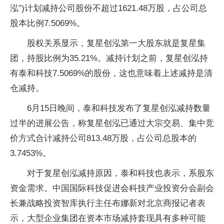
泓”)计划减持公司股份不超过1621.48万股，占公司总
股本比例7.5069%。
股权关系显示，复星创泓第一大股东就是复星集
团，持股比例为35.21%。减持计划之前，复星创泓持
有泰和科技7.5069%的股份，这也意味着上述减持是清
仓减持。
6月15日晚间，泰和科技发布了复星创泓减持数量
过半的进展公告，称复星创泓已通过大宗交易、集中竞
价方式合计减持公司813.48万股，占公司总股本的
3.7453%。
对于复星创泓减持原因，泰和科技也表示，系股东
资金需求。中国国际科技促进会科技产业
投资
分会副会
长兼战略
投资
智库执行主任布娜新对北京商报记者表
示，大型企业集团在资本市场减持套现具有多种可能