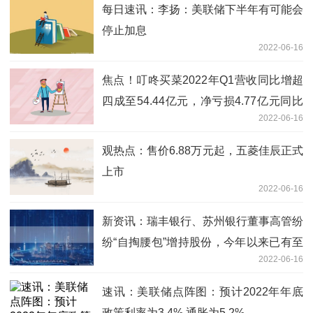
每日速讯：李扬：美联储下半年有可能会
停止加息
2022-06-16
焦点！叮咚买菜2022年Q1营收同比增超
四成至54.44亿元，净亏损4.77亿元同比
2022-06-16
收窄
观热点：售价6.88万元起，五菱佳辰正式
上市
2022-06-16
新资讯：瑞丰银行、苏州银行董事高管纷
纷“自掏腰包”增持股份，今年以来已有至
2022-06-16
少7家银行采取措施稳定股价
速讯：美联储点阵图：预计2022年年底
政策利率为3.4% 通胀为5.2%