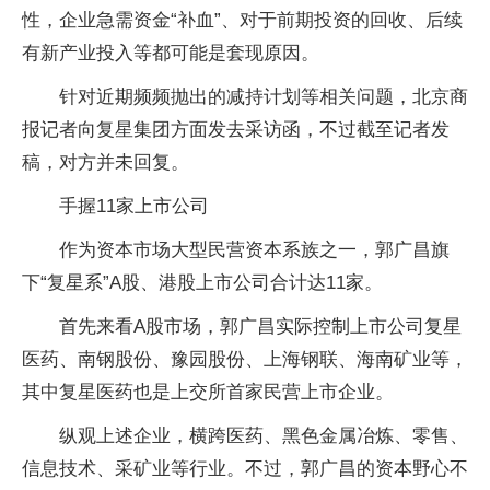
性
，企业急需资金“补血”、对于前期
投资
的回收、后续
有新产业投入等都可能是套现原因。
针对
近
期频频抛出的减持计划等相关问题，北京商
报记者向复星集团方面发去采访函，不过截至记者发
稿，对方并未回复。
手握11家上市公司
作为资本市场大型民营资本系族之一，郭广昌旗
下“复星系”A股、港股上市公司合计达11家。
首先来看A股市场，郭广昌实际控制上市公司复星
医药、南钢股份、豫园股份、上海钢联、海南矿业等，
其中复星医药也是上交所首家民营上市企业。
纵观上述企业，横跨医药、黑色金属冶炼、零售、
信息技术、采矿业等行业。不过，郭广昌的资本野心不