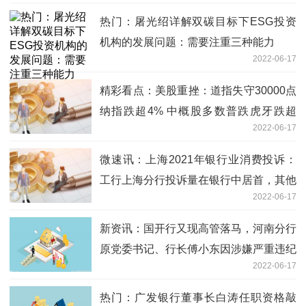
热门：屠光绍详解双碳目标下ESG投资
机构的发展问题：需要注重三种能力
2022-06-17
精彩看点：美股重挫：道指失守30000点
纳指跌超4% 中概股多数普跌虎牙跌超
2022-06-17
11%
微速讯：上海2021年银行业消费投诉：
工行上海分行投诉量在银行中居首，其他
2022-06-17
专营机构投诉量10件均指向平安银行资
金中心
新资讯：国开行又现高管落马，河南分行
原党委书记、行长傅小东因涉嫌严重违纪
2022-06-17
违法被查
热门：广发银行董事长白涛任职资格敲