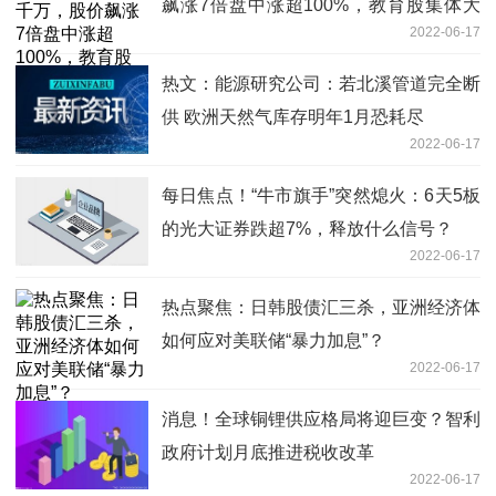
飙涨7倍盘中涨超100%，教育股集体大
2022-06-17
涨
热文：能源研究公司：若北溪管道完全断
供 欧洲天然气库存明年1月恐耗尽
2022-06-17
每日焦点！“牛市旗手”突然熄火：6天5板
的光大证券跌超7%，释放什么信号？
2022-06-17
热点聚焦：日韩股债汇三杀，亚洲经济体
如何应对美联储“暴力加息”？
2022-06-17
消息！全球铜锂供应格局将迎巨变？智利
政府计划月底推进税收改革
2022-06-17