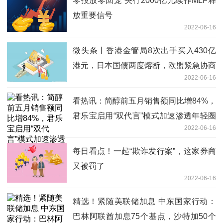
零投放零回笼 央行2000亿元续作MLF释
放重要信号
2022-06-16
微头条丨香港金管局8次出手买入430亿
港元，日本国债两度熔断，欧盟紧急协商
2022-06-16
看热讯：简醇前五月销售额同比增84%，
君乐宝启用“双代言”模式加速渗透年轻圈
2022-06-16
层
每日看点！一起“欺诈发行案”，这家券商
又被罚了
2022-06-16
精选！紧随美联储加息 中东国家行动：
巴林阿联酋加息75个基点，沙特加50个