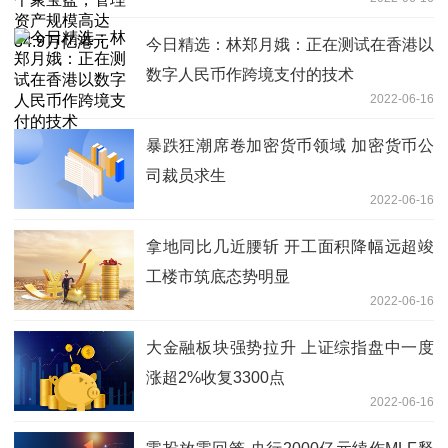
港元
今日精选：林郑月娥：正在测试在香港以
数字人民币作跨境支付的技术
2022-06-16
暴跌狂潮席卷加密货币领域 加密货币公
司裁员求生
2022-06-16
拿地同比几近腰斩 开工面积降幅远超竣
工楼市筑底态势明显
2022-06-16
大金融板块强势拉升 上证综指盘中一度
涨超2%收复3300点
2022-06-16