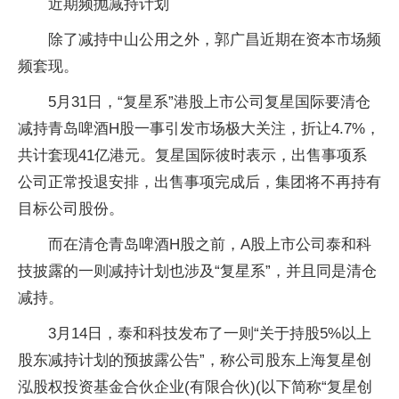
近
期频抛减持计划
除了减持中山公用之外，郭广昌
近
期在资本市场频
频套现。
5月31日，“复星系”港股上市公司复星国际要清仓
减持青岛啤酒H股一事引发市场极大关注，折让4.7%，
共计套现41亿港元。复星国际彼时表示，出售事项系
公司正常投退安排，出售事项完成后，集团将不再持有
目标公司股份。
而在清仓青岛啤酒H股之前，A股上市公司泰和科
技披露的一则减持计划也涉及“复星系”，并且同是清仓
减持。
3月14日，泰和科技发布了一则“关于持股5%以上
股东减持计划的预披露公告”，称公司股东上海复星创
泓股权
投资
基金
合伙企业(有限合伙)(以下简称“复星创