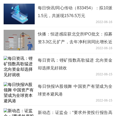
每日快讯!同心传动（833454）：拟10派
1.5元，共派现1576.5万元
2022-06-16
快播：恒进感应获北交所IPO批文：拟募
资3.3亿元扩产，去年净利润同比增长近
2022-06-16
五成
每日资讯：锂矿指数高歌猛进 北向资金
却选择见好就收
2022-06-15
每日快报!A股领舞 中国资产有望成为全
球资本避风港
2022-06-15
新动态：证监会：“要求外资投行报告高