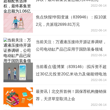
2022-06-14
焦点快报!华阳变速（839946）：拟10派
2元，共派现2699.81万元
2022-06-14
当前关注：万通液压接待开源证券调研，
公司电动缸产品已应用于国防装备领域
2022-06-14
当前看点!盈博莱（839146）:拟斥资不超
过30亿元投资20亿米动力及储能锂电池
2022-06-14
项目
最资讯丨北交所首例！因保荐机构撤销保
荐，天济草堂取消上会
2022-06-14