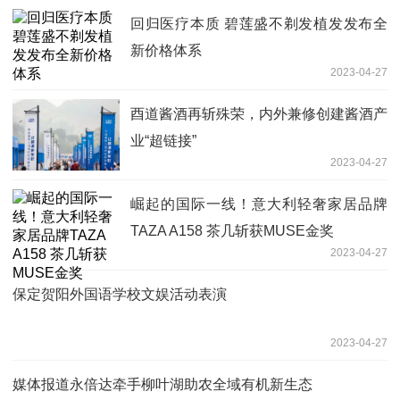
回归医疗本质 碧莲盛不剃发植发发布全
新价格体系
2023-04-27
酉道酱酒再斩殊荣，内外兼修创建酱酒产
业“超链接”
2023-04-27
崛起的国际一线！意大利轻奢家居品牌
TAZA A158 茶几斩获MUSE金奖
2023-04-27
保定贺阳外国语学校文娱活动表演
2023-04-27
媒体报道永倍达牵手柳叶湖助农全域有机新生态