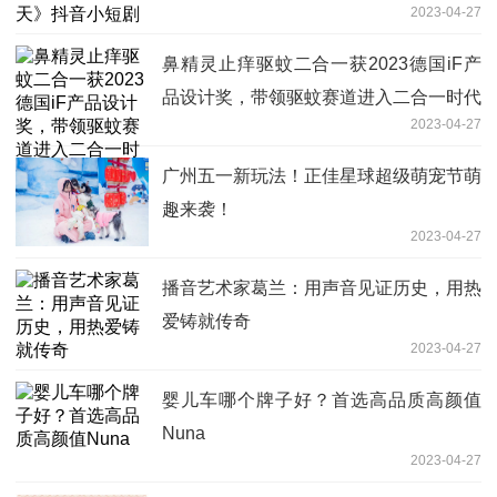
2023-04-27
鼻精灵止痒驱蚊二合一获2023德国iF产
品设计奖，带领驱蚊赛道进入二合一时代
2023-04-27
广州五一新玩法！正佳星球超级萌宠节萌
趣来袭！
2023-04-27
播音艺术家葛兰：用声音见证历史，用热
爱铸就传奇
2023-04-27
婴儿车哪个牌子好？首选高品质高颜值
Nuna
2023-04-27