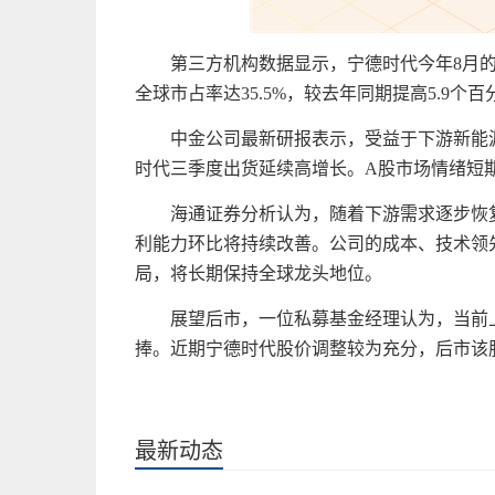
第三方机构数据显示，宁德时代今年8月的全
全球市占率达35.5%，较去年同期提高5.9个百
中金公司最新研报表示，受益于下游新能
时代三季度出货延续高增长。A股市场情绪短
海通证券分析认为，随着下游需求逐步恢
利能力环比将持续改善。公司的成本、技术领
局，将长期保持全球龙头地位。
展望后市，一位
私募
基金
经理认为，当前
捧。
近
期宁德时代股价调整较为充分，后市该股
关键词：
宁德时代
股权激励
公司股票
股票期权
最新动态