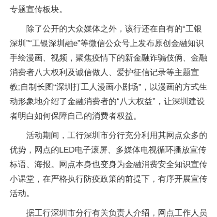
专题宣传板块。
除了公开的大众媒体之外，该行还在自有的“工银
深圳”“工银深圳融e”等
微信
公众号上发布原创
金融
知识
手绘漫画、视频，聚焦
疫情
下的新
金融
诈骗
伎俩、
金融
消费者八大权利及诚信做人、爱护征信记录等主题宣
教;自制长图“深圳打工人漫画小剧场”，以漫画的方式生
动形象地介绍了
金融
消费者的“八大权益”，让深圳建设
者明白如何保障自己的消费者权益。
活动期间，工行深圳市分行充分利用其网点众多的
优势，网点的LED电子滚屏、多媒体电视循环播放宣传
标语、海报。网点本身也变身为
金融
消费安全知识宣传
小课堂，在严格执行防疫政策的前提下，有序开展宣传
活动。
据工行深圳市分行有关负责人介绍，网点工作人员