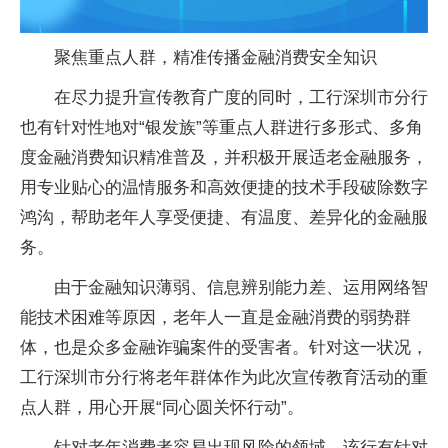
聚焦重点人群，精准传播
金融
消费安全知识
在尽力提升宣传教育广度的同时，工行深圳市分行
也有针对
性
地对“银发族”等重点人群进行多形式、多角
度
金融
消费知识精准普及，并积极开展适老
金融
服务，
用专业贴心的温情服务和高效便捷的技术手段破除数字
鸿沟，帮助老年人享受便捷、有温度、差异化的
金融
服
务。
由于
金融
知识薄弱、信息辨别能力差、运用网络智
能技术困难等原因，老年人一直是
金融
消费的弱势群
体，也是众多
金融
诈骗
案件的受害者。针对这一状况，
工行深圳市分行将老年群体作为此次宣传教育活动的重
点人群，用心开展“同心圆关怀行动”。
针对老年消费者容易出现风险的领域，该行有针对