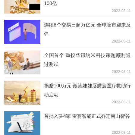
100亿
2022-03-11
连续6个交易日超万亿元 全球股市迎来反
弹
2022-03-11
全国首个 重投华讯纳米科技课题顺利通
过测试
2022-03-11
捐赠100万元 微笑娃娃唇腭裂医疗救助行
动启动
2022-03-11
首批入驻4家 雷赛智能正式乔迁南山智谷
2022-03-11