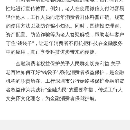
性
地进行宣传教育。例如，老人在使用
微信
支付时容易
轻信他人，工作人员向老年消费者群体科普正确、规范
的使用方法以及防
诈骗
小知识。同时，围绕
投资
理财
、
资产配置、防范
诈骗
等为老人答疑解惑，帮助老年客户
守住“钱袋子”，让老年消费者不再抗拒科技在
金融
服务
中的应用，真正享受科技进步带来的便捷。
金融
消费者权益保护关乎人民群众切身利益,关乎
老百姓如何守好“钱袋子”,强化消费者权益保护，是
金融
机构的职责所在。工行深圳市分行始终将保护
金融
消费
者权益作为其践行“
金融
为民”的重要举措，传递工行人
文关怀文化理念，为
金融
消费者保驾护航。