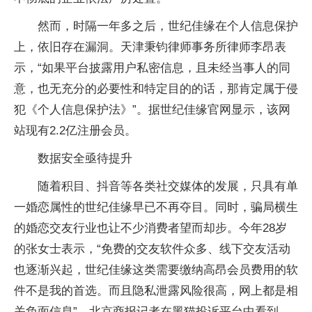
然而，时隔一年多之后，世纪佳缘在个人信息保护
上，依旧存在漏洞。天津秉钧律师事务所律师李昂表
示，“如果
平
台披露用户私密信息，且未经当事人的同
意，也无充分的必要
性
和特定目的的话，那肯定属于侵
犯《个人信息保护法》”。据世纪佳缘官网显示，该网
站现有2.2亿注册会员。
数据安全亟待提升
随着积目、抖音等各类社交媒体的发展，只具有单
一婚恋属
性
的世纪佳缘早已不再夺目。同时，骗局横生
的婚恋交友行业也让不少消费者望而却步。今年28岁
的张女士表示，“免费的交友软件众多、线下交友活动
也逐渐兴起，世纪佳缘这类需要缴纳高昂会员费用的软
件不是我的首选。而且隐私泄露风险很高，网上都是相
关负面信息”。北京商报记者在黑猫投诉
平
台中看到，