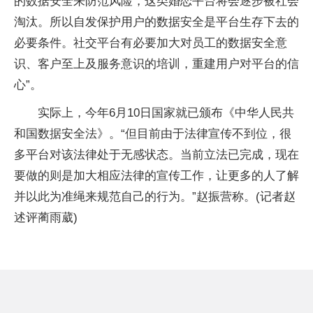
的数据安全来防范风险，这类婚恋
平
台将会逐步被社会
淘汰。所以自发保护用户的数据安全是
平
台生存下去的
必要条件。社交
平
台有必要加大对员工的数据安全意
识、客户至上及服务意识的培训，重建用户对
平
台的信
心”。
实际上，今年6月10日
国家
就已颁布《
中华人民共
和国
数据安全法》。“但目前由于法律宣传不到位，很
多
平
台对该法律处于无感状态。当前立法已完成，现在
要做的则是加大相应法律的宣传工作，让更多的人了解
并以此为准绳来规范自己的行为。”赵振营称。(记者赵
述评蔺雨葳)