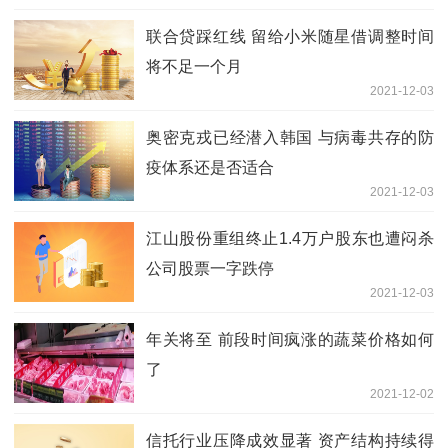
联合贷踩红线 留给小米随星借调整时间
将不足一个月
2021-12-03
奥密克戎已经潜入韩国 与病毒共存的防
疫体系还是否适合
2021-12-03
江山股份重组终止1.4万户股东也遭闷杀
公司股票一字跌停
2021-12-03
年关将至 前段时间疯涨的蔬菜价格如何
了
2021-12-02
信托行业压降成效显著 资产结构持续得