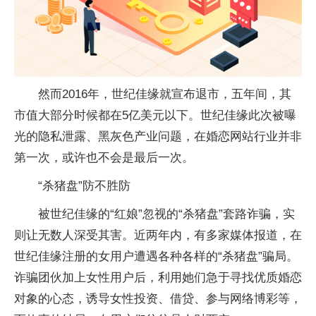
然而2016年，世纪佳缘就宣布退市，五年间，其
市值大部分时候都在5亿美元以下。世纪佳缘此次被曝
光的隐私泄露、黑灰色产业问题，在婚恋网站行业并非
第一次，或许也不会是最后一次。
“杀猪盘”防不胜防
被世纪佳缘的“红娘”忽视的“杀猪盘”套路
诈骗
，实
则让无数人深受其害。
近
两年内，有多家媒体报道，在
世纪佳缘注册的女用户遭遇各种各样的“杀猪盘”骗局。
诈骗
团伙加上女
性
用户后，利用她们急于寻找优质婚恋
对象的心态，诱导女
性
投资
、借贷、参与网络
博彩
等，