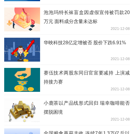
泡泡玛特长袜盲盒因虚假宣传被罚款20
万元 面料成分含量未达标
2021-12-08
华映科技28亿定增被否 股价下跌6.91%
2021-12-08
赛伍技术两股东同日官宣要减持 上演减
持接力赛
2021-12-08
小鹿茶以产品线形式回归 瑞幸咖啡能否
摆脱困境
2021-12-08
全国粮食再获丰收 连续7年1.3万亿斤以