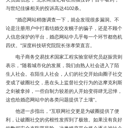
与世纪佳缘相关的投诉高达4102条。
“婚恋网站稍微调查一下，就会发现很多漏洞。不
论是注册用户中打着结婚交友幌子的
骗子
，还是不顾个
人信息保护的
平
台，婚恋网站中几乎每一个环节都
危机
四伏。”深度科技研究院院长张孝荣直言。
电子商务交易技术
国家
工程实验室研究员赵振营则
表示，“随着城市化的发展，我们由熟人社会进入了陌
生人社会。在陌生人社会，人们的社交开始由圈子社交
变成了破圈社交，悬在头上监督社交行为的达摩克利斯
之剑被拿掉，一些自制力较差的人开始变得肆无忌惮，
这也给婚恋网站中的各类问题提供了土壤”。
他进一步指出，“互联网社交更是为破圈提供了便
利，让破圈社交的劣根
性
发挥到了极致。如果没有良好