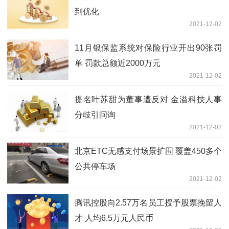
到优化
2021-12-02
11月银保监系统对保险行业开出90张罚
单 罚款总额近2000万元
2021-12-02
提名叶苏甜为董事遭反对 金溢科技人事
分歧引问询
2021-12-02
北京ETC无感支付场景扩围 覆盖450多个
公共停车场
2021-12-02
腾讯控股向2.57万名员工授予股票挽留人
才 人均6.5万元人民币