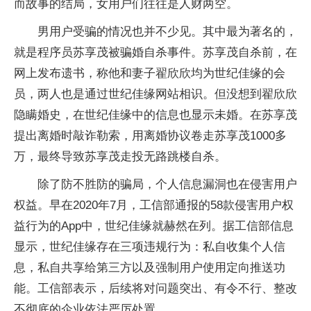
而故事的结局，女用户们往往是人财两空。
男用户受骗的情况也并不少见。其中最为著名的，
就是程序员苏享茂被骗婚
自杀
事件。苏享茂
自杀
前，在
网上发布遗书，称他和妻子翟欣欣均为世纪佳缘的会
员，两人也是通过世纪佳缘网站相识。但没想到翟欣欣
隐瞒婚史，在世纪佳缘中的信息也显示未婚。在苏享茂
提出离婚时敲诈勒索，用离婚协议卷走苏享茂1000多
万，最终导致苏享茂走投无路跳楼
自杀
。
除了防不胜防的骗局，个人信息漏洞也在侵害用户
权益。早在2020年7月，工信部通报的58款侵害用户权
益行为的App中，世纪佳缘就赫然在列。据工信部信息
显示，世纪佳缘存在三项
违规
行为：私自收集个人信
息，私自共享给第三方以及强制用户使用定向推送功
能。工信部表示，后续将对问题突出、有令不行、整改
不彻底的企业依法严厉处置。