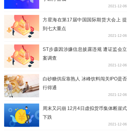
2021-12-06
方星海在第17届中国国际期货大会上 提
到七大重点
2021-12-06
ST步森因涉嫌信息披露违规 遭证监会立
案调查
2021-12-06
白砂糖供应靠熟人 冰峰饮料闯关IPO是否
行得通
2021-12-06
周末又闪崩 12月4日虚拟货币集体断崖式
下跌
2021-12-06