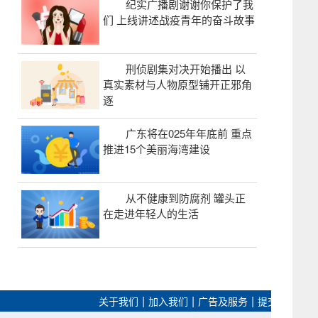
纪实广播剧谢谢你保护了我
们 上线讲述战疫青年的奋斗故事
刑侦剧集对决开始播出 以
真实素材与人物原型铺开正邪角
逐
广东将在025年年底前 重点
推进15个美丽海湾建设
从不健康到防腐剂 罐头正
在走进年轻人的生活
|
|
|
关于我们
加入我们
广告及服务
提交建议