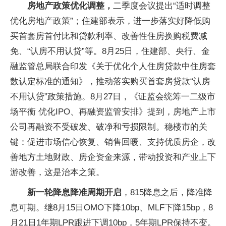
房地产政策优化调整，
二季度会议提出“适时调整
优化房地产政策”；住建部表示，进一步落实好降低购
买首套房首付比和贷款利率、改善性住房换购税费减
免、“认房不用认贷”等。8月25日，住建部、央行、金
融监管总局联合印发《关于优化个人住房贷款中住房套
数认定标准的通知》，推动落实购买首套房贷款“认房
不用认贷”政策措施。8月27日，《证监会统筹一二级市
场平衡 优化IPO、再融资监管安排》提到，房地产上市
公司再融资不受破发、破净和亏损限制。稳楼市的关
键：促进市场信心恢复、销售回暖、支持优质房企，改
善地方土地财政、房企资金来源，带动投资和产业上下
游改善，这是治本之策。
新一轮降息降准周期开启
，815降息之后，降准降
息可期。继8月15日OMO下降10bp、MLF下降15bp，8
月21日1年期LPR跟进下调10bp，5年期LPR保持不变。