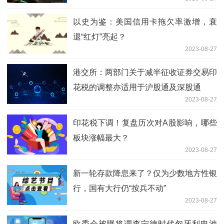
以史为鉴：美国信用卡拖欠率激增，衰
退“红灯”亮起？
2023-08-27
港交所：两部门关于减半征收证券交易印
花税的调整亦适用于沪股通及深股通
2023-08-27
印花税下调！复盘历次对A股影响，哪些
板块涨幅最大？
2023-08-27
新一轮存款降息来了？仅为少数地方性银
行，国有大行仍“按兵不动”
2023-08-27
欧委会被曝将调查宁德时代匈牙利电池