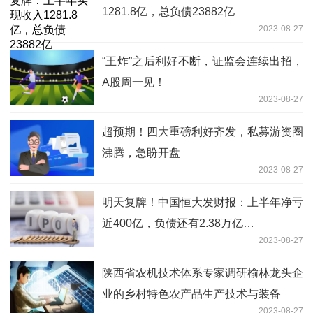
1281.8亿，总负债23882亿
2023-08-27
“王炸”之后利好不断，证监会连续出招，
A股周一见！
2023-08-27
超预期！四大重磅利好齐发，私募游资圈
沸腾，急盼开盘
2023-08-27
明天复牌！中国恒大发财报：上半年净亏
近400亿，负债还有2.38万亿…
2023-08-27
陕西省农机技术体系专家调研榆林龙头企
业的乡村特色农产品生产技术与装备
2023-08-27