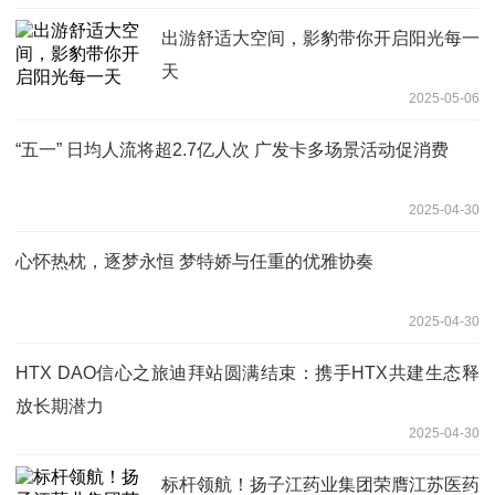
出游舒适大空间，影豹带你开启阳光每一
天
2025-05-06
“五一” 日均人流将超2.7亿人次 广发卡多场景活动促消费
2025-04-30
心怀热枕，逐梦永恒 梦特娇与任重的优雅协奏
2025-04-30
HTX DAO信心之旅迪拜站圆满结束：携手HTX共建生态释
放长期潜力
2025-04-30
标杆领航！扬子江药业集团荣膺江苏医药