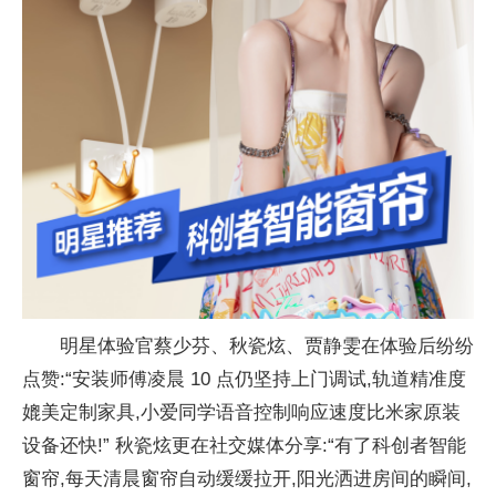
明星体验官蔡少芬、秋瓷炫、贾静雯在体验后纷纷
点赞:“安装师傅凌晨 10 点仍坚持上门调试,轨道精准度
媲美定制家具,小爱同学语音控制响应速度比米家原装
设备还快!” 秋瓷炫更在社交媒体分享:“有了科创者智能
窗帘,每天清晨窗帘自动缓缓拉开,阳光洒进房间的瞬间,