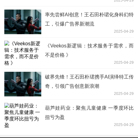
2025-04-29
率先尝鲜AI创意！王石田朴珺化身科幻特
工，引爆广告界新潮流
2025-04-29
《Veekos新逻辑：技术服务于需求，而
不是价格 》
2025-04-29
破界先锋！王石田朴珺携手AI演绎特工传
奇，引领广告创意新浪潮
2025-04-29
葫芦娃药业：聚焦儿童健康 一季度环比
扭亏为盈
2025-04-29