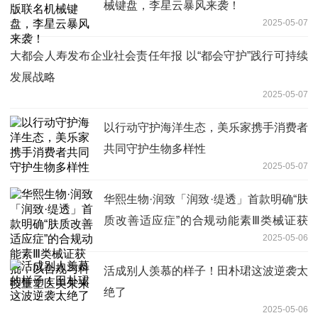
械键盘，李星云暴风来袭！
2025-05-07
大都会人寿发布企业社会责任年报 以“都会守护”践行可持续
发展战略
2025-05-07
以行动守护海洋生态，美乐家携手消费者
共同守护生物多样性
2025-05-07
华熙生物·润致「润致·缇透」首款明确“肤
质改善适应症”的合规动能素Ⅲ类械证获
2025-05-06
批，以合规与科技重塑医美未来
活成别人羡慕的样子！田朴珺这波逆袭太
绝了
2025-05-06