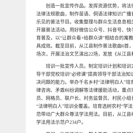
创造一批宣传作品。发挥资源优势，将法
法律法规歌曲，制作苗语、侗语法律知识广播
乐见的普法节目。收集整理与群众生活息息相
开展普法活动。用好微信公众号、抖音号、快
育普及，以“让群众看+给群众讲”相结合的寓
具成效。截至目前，从江县制作普法歌曲6首，开
场次，开展法治文艺演出22场，发放《从江县和
培训一批宣传人员。制定培训计划和培训
导干部党校培训“必修课”提高领导干部法治
决问题的能力。举办千名乡村“法律明白人”
律咨询、矛盾纠纷调解等法律援助活动，重点
员、网格员、联户长、村务监督员、村民小组
“法律明白人”培训全覆盖。培育选树农村“学法
范带动广大群众尊法学法用法。目前，从江县组织
学法用法示范户234户。