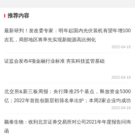
推荐内容
最新研判！发改委专家：明年起国内光伏装机有望年增100
吉瓦，局部地区将率先实现新能源高比例化
2022-04-16
证监会发布4项金融行业标准 夯实科技监管基础
2022-04-16
北交所&新三板周报：央行降准25个基点，释放资金5300
亿；2022年首批创新层初筛名单出炉；本周2家企业均成功
2022-04-16
过会；七丰精工上市首日收涨22%
颖泰生物：收到北京证券交易所对公司2021年年度报告问询
函